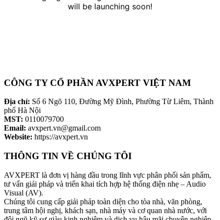
will be launching soon!
CÔNG TY CỔ PHẦN AVXPERT VIỆT NAM
Địa chỉ:
Số 6 Ngõ 110, Đường Mỹ Đình, Phường Từ Liêm, Thành
phố Hà Nội
MST:
0110079700
Email:
avxpert.vn@gmail.com
Website:
https://avxpert.vn
THÔNG TIN VỀ CHÚNG TÔI
AVXPERT là đơn vị hàng đầu trong lĩnh vực phân phối sản phẩm,
tư vấn giải pháp và triển khai tích hợp hệ thống điện nhẹ – Audio
Visual (AV).
Chúng tôi cung cấp giải pháp toàn diện cho tòa nhà, văn phòng,
trung tâm hội nghị, khách sạn, nhà máy và cơ quan nhà nước, với
đội ngũ kỹ sư giàu kinh nghiệm và dịch vụ hậu mãi chuyên nghiệp.