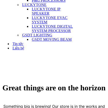
P&G PROCESSORS
LUCKYTONE
LUCKYTONE IP
SPEAKER
LUCKYTONE EVAC
SYSTEM
LUCKYTONE DIGITAL
SYSTEM PROCESSOR
GSDT LIGHTING
GSDT MOVING BEAM
Tin tức
Liên hệ
Skip
to
content
Great things are on the horizon
Something big is brewing! Our store is in the works and