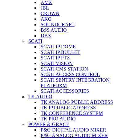
AMX
JBL
CROWN
AKG
SOUNDCRAFT
BSS AUDIO
DBX
SCATI
SCATI IP DOME
SCATI IP BULLET
SCATI IP PTZ
SCATI VISION
SCATI CMS STATION
SCATI ACCESS CONTROL
SCATI SENTRY INTEGRATION
PLATFORM
SCATI ACCESSORIES
TK AUDIO
TK ANALOG PUBLIC ADDRESS
TK IP PUBLIC ADDRESS
TK CONFERENCE SYSTEM
TK PRO AUDIO
POWER & GRACE
P&G DIGITAL AUDIO MIXER
P&G ANALOG AUDIO MIXER