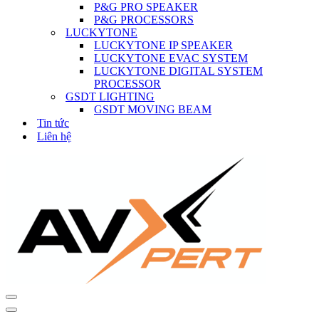
P&G PRO SPEAKER
P&G PROCESSORS
LUCKYTONE
LUCKYTONE IP SPEAKER
LUCKYTONE EVAC SYSTEM
LUCKYTONE DIGITAL SYSTEM
PROCESSOR
GSDT LIGHTING
GSDT MOVING BEAM
Tin tức
Liên hệ
Navigation
Menu
Navigation